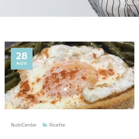
28
NOV
NutriCenter
Ricette