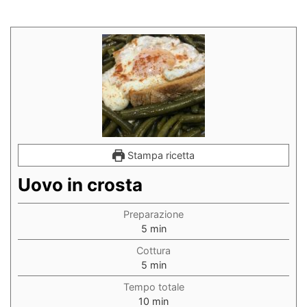
Stampa ricetta
Uovo in crosta
Preparazione
minuti
5
min
Cottura
minuti
5
min
Tempo totale
minuti
10
min