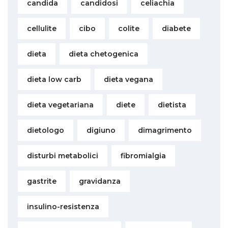
candida
candidosi
celiachia
cellulite
cibo
colite
diabete
dieta
dieta chetogenica
dieta low carb
dieta vegana
dieta vegetariana
diete
dietista
dietologo
digiuno
dimagrimento
disturbi metabolici
fibromialgia
gastrite
gravidanza
insulino-resistenza