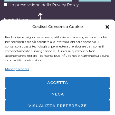
Ho preso visione della
Privacy Policy
Iscriviti ora
Gestisci Consenso Cookie
Per fornire le migliori esperienze, utilizziamo tecnologie come i cookie
per memorizzare e/o accedere alle informazioni del dispositivo. Il
consenso a queste tecnologie ci permetterà di elaborare dati come il
comportamento di navigazione o ID unici su questo sito. Non
acconsentire o ritirare il consenso può influire negativamente su alcune
caratteristiche e funzioni.
Manage services
Titolare NutriCenter: Dott.ssa Federica Colaiacovo Via
ACCETTA
V. Emanuele III, 33 67030 Bugnara (AQ) - iscritta all'
Ordine Nazionale dei Biologi, sez. A, matricola n.
NEGA
AA_065676 - P.IVA 02163680446 - Copyright © 2026 All
Rights Reserved
VISUALIZZA PREFERENZE
Sito web realizzato da Junior Web
GESTISCI