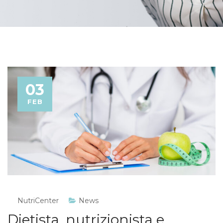
03
FEB
NutriCenter
News
Dietista, nutrizionista e