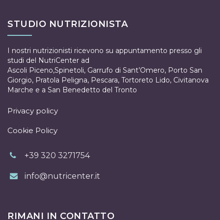
STUDIO NUTRIZIONISTA
I nostri nutrizionisti ricevono su appuntamento presso gli
studi del NutriCenter ad
Ascoli Piceno
,
Spinetoli
,
Garrufo di Sant’Omero
,
Porto San
Giorgio
,
Pratola Peligna
,
Pescara
,
Tortoreto Lido
,
Civitanova
Marche
e a
San Benedetto del Tronto
Privacy policy
Cookie Policy
+39 320 3271754
info@nutricenter.it
RIMANI IN CONTATTO