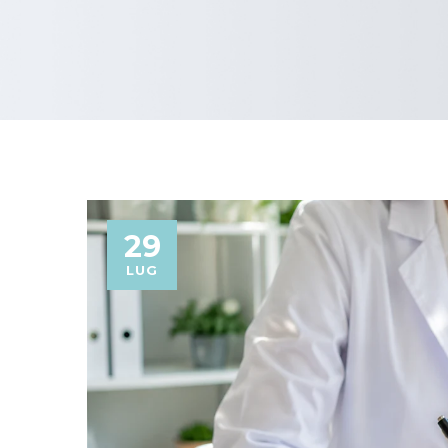
29
LUG